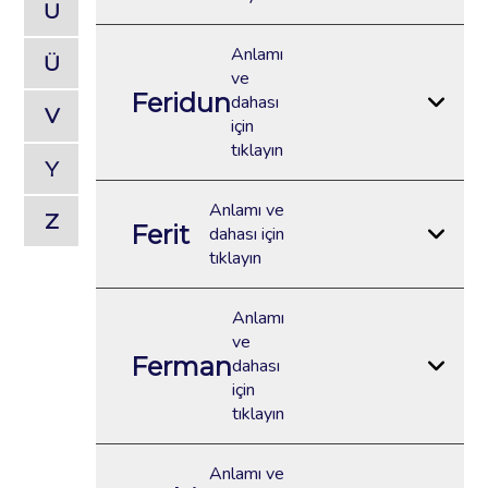
U
Anlamı
Ü
ve
Feridun
dahası
V
için
tıklayın
Y
Anlamı ve
Z
Ferit
dahası için
tıklayın
Anlamı
ve
Ferman
dahası
için
tıklayın
Anlamı ve