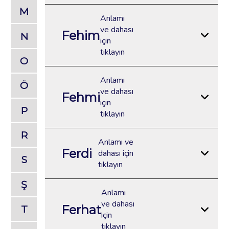
M
Anlamı
ve dahası
Fehim
N
için
tıklayın
O
Anlamı
Ö
ve dahası
Fehmi
için
P
tıklayın
R
Anlamı ve
Ferdi
dahası için
S
tıklayın
Ş
Anlamı
ve dahası
Ferhat
T
için
tıklayın