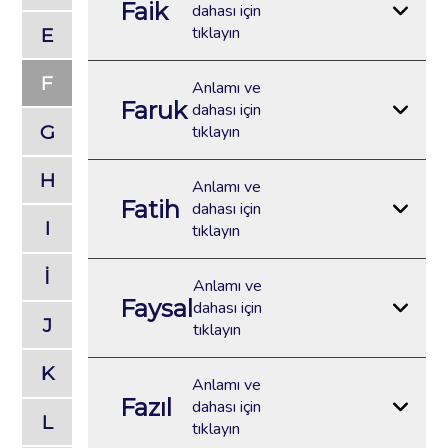
Faik
dahası için
tıklayın
E
F
Anlamı ve
Faruk
dahası için
G
tıklayın
H
Anlamı ve
Fatih
dahası için
I
tıklayın
İ
Anlamı ve
Faysal
dahası için
J
tıklayın
K
Anlamı ve
Fazıl
dahası için
L
tıklayın