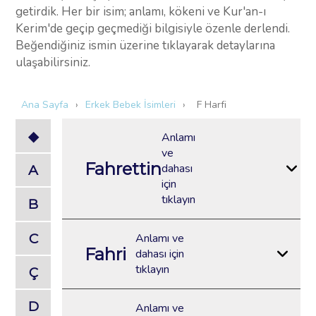
getirdik. Her bir isim; anlamı, kökeni ve Kur'an-ı
Kerim'de geçip geçmediği bilgisiyle özenle derlendi.
Beğendiğiniz ismin üzerine tıklayarak detaylarına
ulaşabilirsiniz.
Ana Sayfa
›
Erkek Bebek İsimleri
›
F Harfi
◆
Anlamı
ve
Fahrettin
dahası
A
için
tıklayın
B
C
Anlamı ve
Fahri
dahası için
tıklayın
Ç
D
Anlamı ve