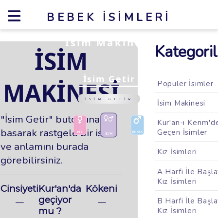
BEBEK İSIMLERI
İsim Makinesi
Kategoril
İSIM
İsim Getir
MAKINESI
Popüler İsimler
İSIM GETIR
İsim Makinesi
"İsim Getir" butonuna
Kur'an-ı Kerim'd
basarak rastgele bir isim
Geçen İsimler
KIZ
ERKEK
E/K
ve anlamını burada
Kız İsimleri
görebilirsiniz.
A Harfi İle Başl
Kız İsimleri
Cinsiyeti
Kur'an'da
Kökeni
geçiyor
B Harfi İle Başl
—
—
mu ?
Kız İsimleri