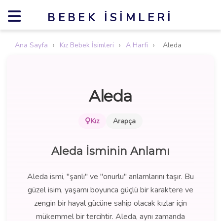
BEBEK İSIMLERI
Ana Sayfa
›
Kız Bebek İsimleri
›
A Harfi
›
Aleda
Aleda
Kız
Arapça
Aleda İsminin Anlamı
Aleda ismi, "şanlı" ve "onurlu" anlamlarını taşır. Bu
güzel isim, yaşamı boyunca güçlü bir karaktere ve
zengin bir hayal gücüne sahip olacak kızlar için
mükemmel bir tercihtir. Aleda, aynı zamanda