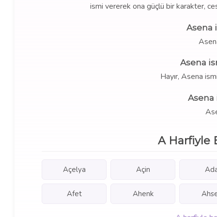
ismi vererek ona güçlü bir karakter, ce
Asena 
Asen
Asena is
Hayır, Asena ism
Asena 
Ase
A Harfiyle 
Açelya
Açin
Ad
Afet
Ahenk
Ahs