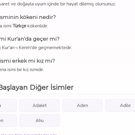
saret ve doğayla uyum içinde bir hayat dilemiş olursunuz.
isminin kökeni nedir?
a ismi
Türkçe
kökenlidir.
mi Kur'an'da geçer mi?
i Kur'an-ı Kerim'de geçmemektedir.
ismi erkek mi kız mı?
na ismi bir kız ismidir.
Başlayan Diğer İsimler
a
Adalet
Aden
Adile
en
Ahu