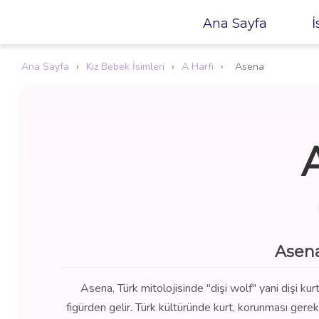
Ana Sayfa
İ
Ana Sayfa
›
Kız Bebek İsimleri
›
A Harfi
›
Asena
Asena
Asena, Türk mitolojisinde "dişi wolf" yani dişi kur
figürden gelir. Türk kültüründe kurt, korunması ger