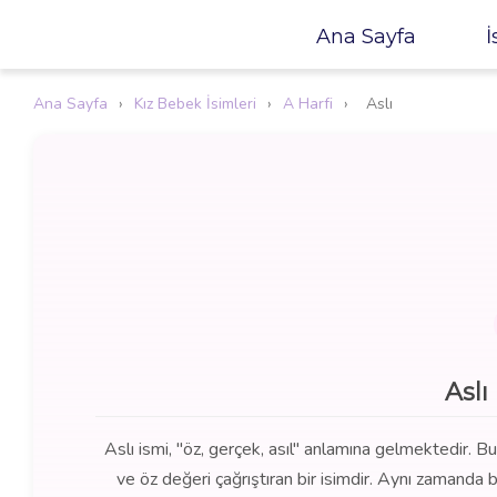
Ana Sayfa
İ
Ana Sayfa
›
Kız Bebek İsimleri
›
A Harfi
›
Aslı
Aslı
Aslı ismi, "öz, gerçek, asıl" anlamına gelmektedir. Bu i
ve öz değeri çağrıştıran bir isimdir. Aynı zamanda 