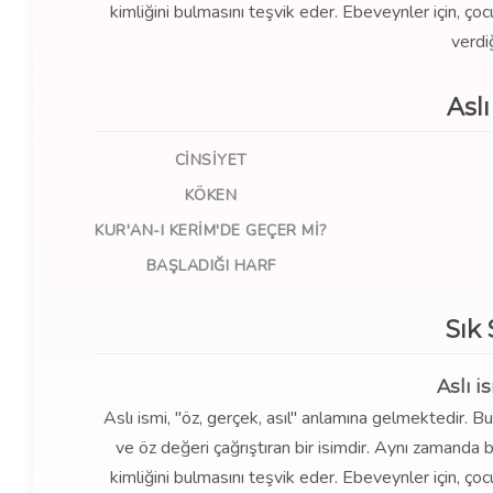
kimliğini bulmasını teşvik eder. Ebeveynler için, ç
verdi
Asl
CINSIYET
KÖKEN
KUR'AN-I KERIM'DE GEÇER MI?
BAŞLADIĞI HARF
Sık
Aslı 
Aslı ismi, "öz, gerçek, asıl" anlamına gelmektedir. Bu i
ve öz değeri çağrıştıran bir isimdir. Aynı zamanda 
kimliğini bulmasını teşvik eder. Ebeveynler için, ç