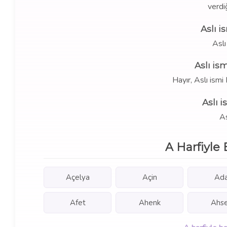
verdi
Aslı i
Aslı
Aslı is
Hayır, Aslı ism
Aslı 
As
A Harfiyle 
Açelya
Açin
Ad
Afet
Ahenk
Ahs