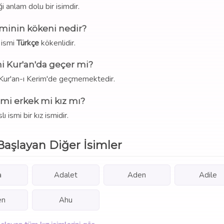
ği anlam dolu bir isimdir.
sminin kökeni nedir?
 ismi
Türkçe
kökenlidir.
mi Kur'an'da geçer mi?
i Kur'an-ı Kerim'de geçmemektedir.
ismi erkek mi kız mı?
lı ismi bir kız ismidir.
Başlayan Diğer İsimler
a
Adalet
Aden
Adile
en
Ahu