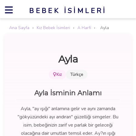
BEBEK İSIMLERI
Ana Sayfa
›
Kız Bebek İsimleri
›
A Harfi
›
Ayla
Ayla
Kız
Türkçe
Ayla İsminin Anlamı
Ayla, "ay ışığı" anlamına gelir ve aynı zamanda
"gökyüzündeki ayı andıran" güzelliği simgeler. Bu
isim, bebeğinizin zarif ve parlak bir geleceği
olacağına dair umutları temsil eder. Ay?ın ışığı