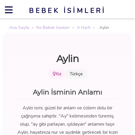
BEBEK İSIMLERI
Ana Sayfa
›
Kız Bebek İsimleri
›
A Harfi
›
Aylin
Aylin
Kız
Türkçe
Aylin İsminin Anlamı
Aylin ismi, güzel bir anlam ve özlem dolu bir
çağrışıma sahiptir. "Ay" kelimesinden türemiş
olup, "ay gibi parlayan, ışıldayan" anlamını taşır.
Aylin, hayatınıza nur ve aydınlık getirecek bir kızın