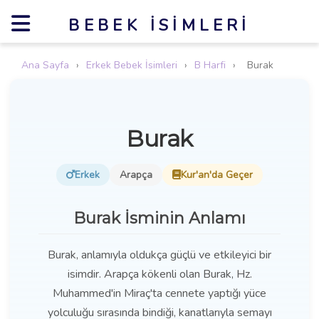
BEBEK İSIMLERI
Ana Sayfa
›
Erkek Bebek İsimleri
›
B Harfi
›
Burak
Burak
Erkek
Arapça
Kur'an'da Geçer
Burak İsminin Anlamı
Burak, anlamıyla oldukça güçlü ve etkileyici bir
isimdir. Arapça kökenli olan Burak, Hz.
Muhammed'in Miraç'ta cennete yaptığı yüce
yolculuğu sırasında bindiği, kanatlarıyla semayı