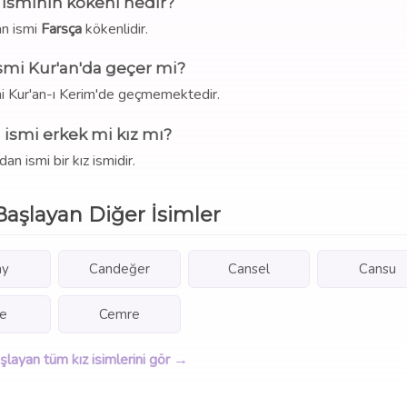
isminin kökeni nedir?
n ismi
Farsça
kökenlidir.
smi Kur'an'da geçer mi?
mi Kur'an-ı Kerim'de geçmemektedir.
ismi erkek mi kız mı?
an ismi bir kız ismidir.
Başlayan Diğer İsimler
ay
Candeğer
Cansel
Cansu
le
Cemre
aşlayan tüm kız isimlerini gör →