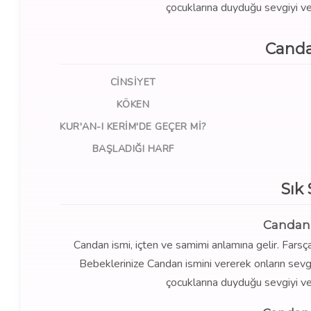
çocuklarına duyduğu sevgiyi ve 
Canda
CINSIYET
KÖKEN
KUR'AN-I KERIM'DE GEÇER MI?
BAŞLADIĞI HARF
Sık
Candan 
Candan ismi, içten ve samimi anlamına gelir. Farsça k
Bebeklerinize Candan ismini vererek onların sevgi 
çocuklarına duyduğu sevgiyi ve 