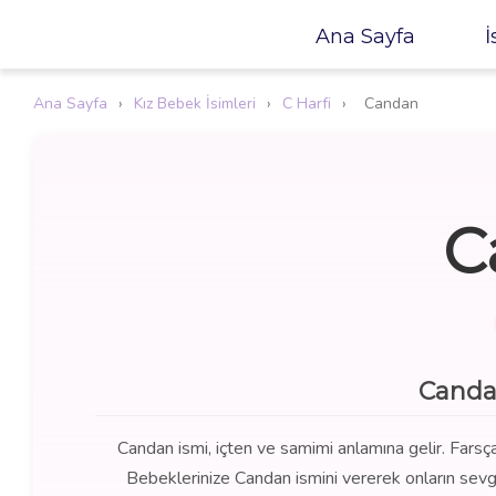
Ana Sayfa
İ
Ana Sayfa
›
Kız Bebek İsimleri
›
C Harfi
›
Candan
C
Canda
Candan ismi, içten ve samimi anlamına gelir. Farsça k
Bebeklerinize Candan ismini vererek onların sevgi 