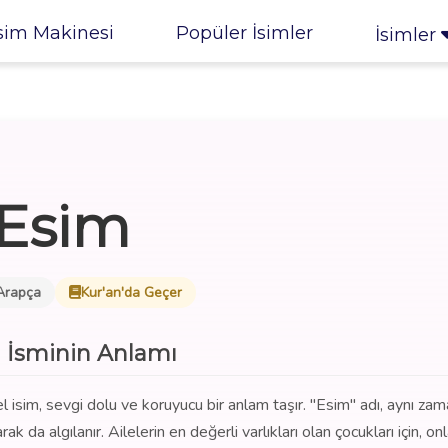
sim Makinesi
Popüler İsimler
İsimler
Esim
Arapça
Kur'an'da Geçer
 İsminin Anlamı
l isim, sevgi dolu ve koruyucu bir anlam taşır. "Esim" adı, aynı za
k da algılanır. Ailelerin en değerli varlıkları olan çocukları için, onl