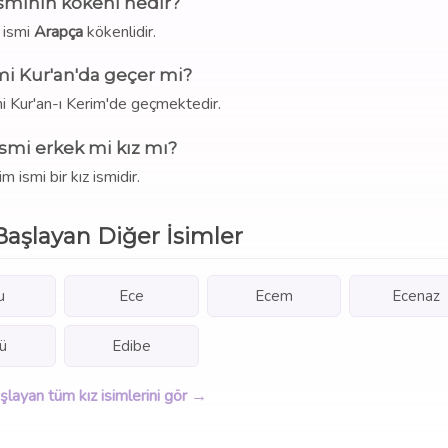
sminin kökeni nedir?
 ismi
Arapça
kökenlidir.
mi Kur'an'da geçer mi?
i Kur'an-ı Kerim'de geçmektedir.
smi erkek mi kız mı?
m ismi bir kız ismidir.
Başlayan Diğer İsimler
u
Ece
Ecem
Ecenaz
ü
Edibe
aşlayan tüm kız isimlerini gör →