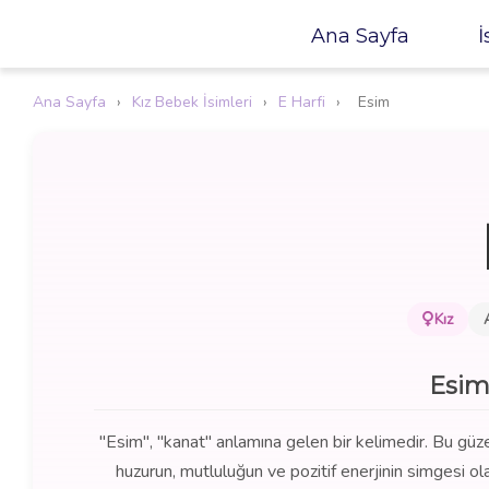
Ana Sayfa
İ
Ana Sayfa
›
Kız Bebek İsimleri
›
E Harfi
›
Esim
Kız
Esim
"Esim", "kanat" anlamına gelen bir kelimedir. Bu güze
huzurun, mutluluğun ve pozitif enerjinin simgesi olara