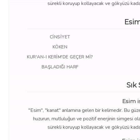
sürekli koruyup kollayacak ve gökyüzü kadar 
Esim
CINSIYET
KÖKEN
KUR'AN-I KERIM'DE GEÇER MI?
BAŞLADIĞI HARF
Sık
Esim i
"Esim", "kanat" anlamına gelen bir kelimedir. Bu güze
huzurun, mutluluğun ve pozitif enerjinin simgesi olara
sürekli koruyup kollayacak ve gökyüzü kadar 