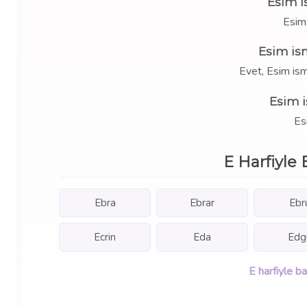
Esim i
Esim
Esim is
Evet, Esim ism
Esim i
Esi
E Harfiyle 
Ebra
Ebrar
Ebr
Ecrin
Eda
Edg
E harfiyle b