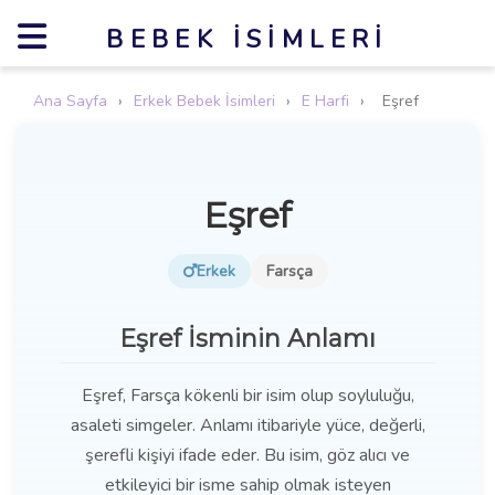
BEBEK İSIMLERI
Ana Sayfa
›
Erkek Bebek İsimleri
›
E Harfi
›
Eşref
Eşref
Erkek
Farsça
Eşref İsminin Anlamı
Eşref, Farsça kökenli bir isim olup soyluluğu,
asaleti simgeler. Anlamı itibariyle yüce, değerli,
şerefli kişiyi ifade eder. Bu isim, göz alıcı ve
etkileyici bir isme sahip olmak isteyen