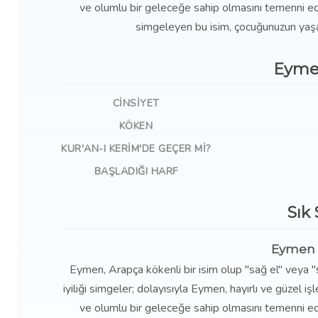
ve olumlu bir geleceğe sahip olmasını temenni eden
simgeleyen bu isim, çocuğunuzun yaşa
Eyme
CINSIYET
KÖKEN
KUR'AN-I KERIM'DE GEÇER MI?
BAŞLADIĞI HARF
Sık
Eymen i
Eymen, Arapça kökenli bir isim olup "sağ el" veya "
iyiliği simgeler; dolayısıyla Eymen, hayırlı ve güzel işl
ve olumlu bir geleceğe sahip olmasını temenni eden