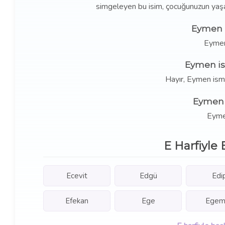
simgeleyen bu isim, çocuğunuzun yaşa
Eymen i
Eymen
Eymen is
Hayır, Eymen ism
Eymen 
Eymen
E Harfiyle 
Ecevit
Edgü
Edi
Efekan
Ege
Egem