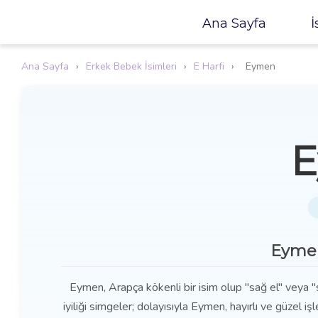
Ana Sayfa
İ
Ana Sayfa
›
Erkek Bebek İsimleri
›
E Harfi
›
Eymen
Eymen
Eymen, Arapça kökenli bir isim olup "sağ el" veya "
iyiliği simgeler; dolayısıyla Eymen, hayırlı ve güzel işl