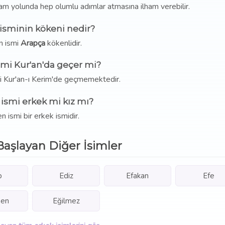
m yolunda hep olumlu adımlar atmasına ilham verebilir.
sminin kökeni nedir?
 ismi
Arapça
kökenlidir.
mi Kur'an'da geçer mi?
i Kur'an-ı Kerim'de geçmemektedir.
ismi erkek mi kız mı?
 ismi bir erkek ismidir.
Başlayan Diğer İsimler
p
Ediz
Efakan
Efe
en
Eğilmez