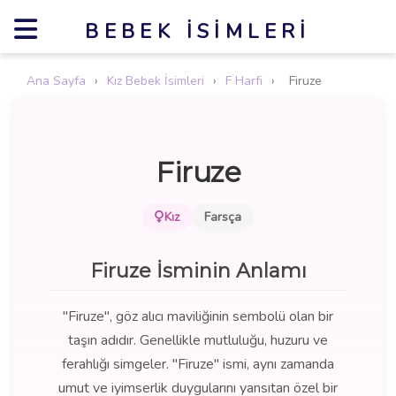
BEBEK İSIMLERI
Ana Sayfa
›
Kız Bebek İsimleri
›
F Harfi
›
Firuze
Firuze
Kız
Farsça
Firuze İsminin Anlamı
"Firuze", göz alıcı maviliğinin sembolü olan bir
taşın adıdır. Genellikle mutluluğu, huzuru ve
ferahlığı simgeler. "Firuze" ismi, aynı zamanda
umut ve iyimserlik duygularını yansıtan özel bir