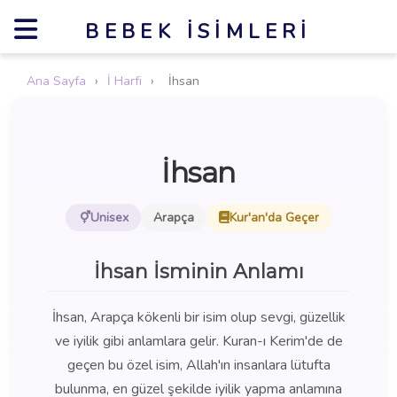
BEBEK İSIMLERI
Ana Sayfa
›
İ Harfi
›
İhsan
İhsan
Unisex
Arapça
Kur'an'da Geçer
İhsan İsminin Anlamı
İhsan, Arapça kökenli bir isim olup sevgi, güzellik
ve iyilik gibi anlamlara gelir. Kuran-ı Kerim'de de
geçen bu özel isim, Allah'ın insanlara lütufta
bulunma, en güzel şekilde iyilik yapma anlamına