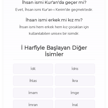
İhsan ismi Kur'an'da geçer mi?
Evet, İhsan ismi Kur'an-ı Kerim'de geçmektedir.
İhsan ismi erkek mi kız mı?
İhsan ismi hem erkek hem kız çocukları için
kullanılabilen unisex bir isimdir.
İ Harfiyle Başlayan Diğer
İsimler
İdil
İdris
İhlas
İkra
İmam
İmge
İmran
İnal