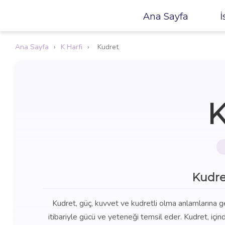
Ana Sayfa
İ
Ana Sayfa
›
K Harfi
›
Kudret
K
Kudre
Kudret, güç, kuvvet ve kudretli olma anlamlarına ge
itibariyle gücü ve yeteneği temsil eder. Kudret, içi