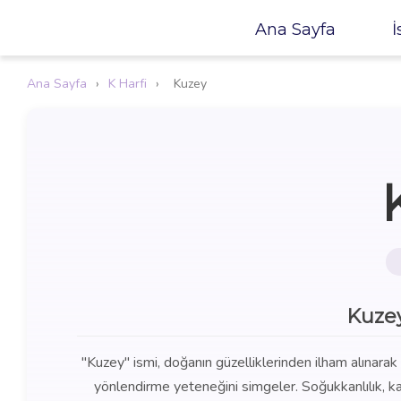
Ana Sayfa
İ
Ana Sayfa
›
K Harfi
›
Kuzey
Kuzey
"Kuzey" ismi, doğanın güzelliklerinden ilham alınarak
yönlendirme yeteneğini simgeler. Soğukkanlılık, kar