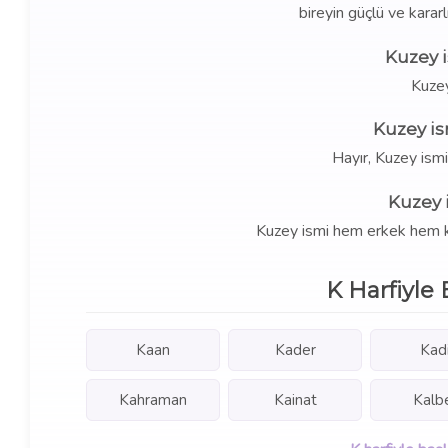
bireyin güçlü ve kararl
Kuzey 
Kuze
Kuzey is
Hayır, Kuzey ism
Kuzey 
Kuzey ismi hem erkek hem kız 
K Harfiyle 
Kaan
Kader
Kadi
Kahraman
Kainat
Kalb