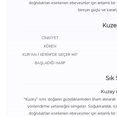
doğruluktan esinlenen ebeveynler için anlamlı bir te
bireyin güçlü ve kararl
Kuze
CINSIYET
KÖKEN
KUR'AN-I KERIM'DE GEÇER MI?
BAŞLADIĞI HARF
Sık
Kuzey 
"Kuzey" ismi, doğanın güzelliklerinden ilham alınarak
yönlendirme yeteneğini simgeler. Soğukkanlılık, kar
doğruluktan esinlenen ebeveynler için anlamlı bir te