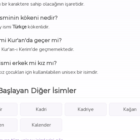
ı bir karaktere sahip olacağının işaretidir.
isminin kökeni nedir?
y ismi
Türkçe
kökenlidir.
mi Kur'an'da geçer mi?
i Kur'an-ı Kerim'de geçmemektedir.
ismi erkek mi kız mı?
çocukları için kullanılabilen unisex bir isimdir.
Başlayan Diğer İsimler
r
Kadri
Kadriye
Kağan
en
Kalender