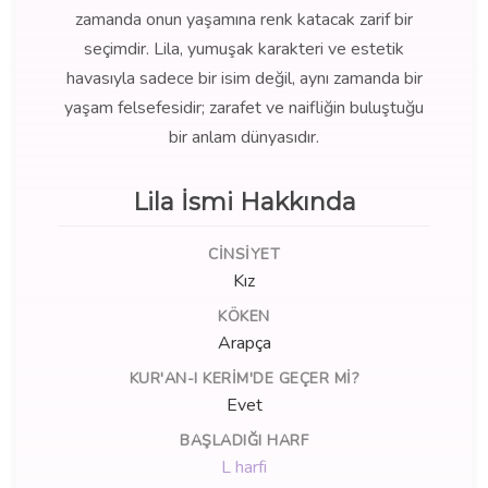
zamanda onun yaşamına renk katacak zarif bir
seçimdir. Lila, yumuşak karakteri ve estetik
havasıyla sadece bir isim değil, aynı zamanda bir
yaşam felsefesidir; zarafet ve naifliğin buluştuğu
bir anlam dünyasıdır.
Lila İsmi Hakkında
CINSIYET
Kız
KÖKEN
Arapça
KUR'AN-I KERIM'DE GEÇER MI?
Evet
BAŞLADIĞI HARF
L harfi