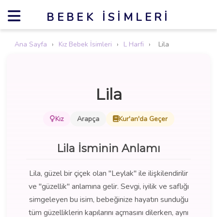
BEBEK İSIMLERI
Ana Sayfa
›
Kız Bebek İsimleri
›
L Harfi
›
Lila
Lila
Kız
Arapça
Kur'an'da Geçer
Lila İsminin Anlamı
Lila, güzel bir çiçek olan "Leylak" ile ilişkilendirilir
ve "güzellik" anlamına gelir. Sevgi, iyilik ve saflığı
simgeleyen bu isim, bebeğinize hayatın sunduğu
tüm güzelliklerin kapılarını açmasını dilerken, aynı