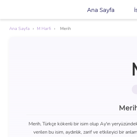
Ana Sayfa
İ
Ana Sayfa
›
M Harfi
›
Merih
Merih
Merih, Türkçe kökenli bir isim olup Ay'ın yeryüzündeki
verilen bu isim, aydınlık, zarif ve etkileyici bir an