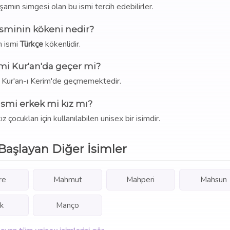
aşamın simgesi olan bu ismi tercih edebilirler.
isminin kökeni nedir?
h ismi
Türkçe
kökenlidir.
mi Kur'an'da geçer mi?
i Kur'an-ı Kerim'de geçmemektedir.
ismi erkek mi kız mı?
çocukları için kullanılabilen unisex bir isimdir.
Başlayan Diğer İsimler
re
Mahmut
Mahperi
Mahsun
k
Manço