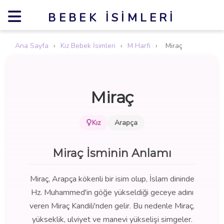
BEBEK İSIMLERI
Ana Sayfa
›
Kız Bebek İsimleri
›
M Harfi
›
Miraç
Miraç
Kız
Arapça
Miraç İsminin Anlamı
Miraç, Arapça kökenli bir isim olup, İslam dininde
Hz. Muhammed'in göğe yükseldiği geceye adını
veren Miraç Kandili'nden gelir. Bu nedenle Miraç,
yükseklik, ulviyet ve manevi yükselişi simgeler.