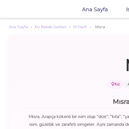
Ana Sayfa
İ
Ana Sayfa
›
Kız Bebek İsimleri
›
M Harfi
›
Mısra
Kız
Mısr
Mısra, Arapça kökenli bir isim olup "dize", "kıta", "ş
isim, güzellik ve zarafeti simgeler. Aynı zamanda d