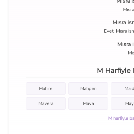
Mısra 
Mısra
Mısra is
Evet, Mısra is
Mısra 
Mıs
M Harfiyle 
Mahire
Mahperi
Mai
Mavera
Maya
May
M harfiyle ba