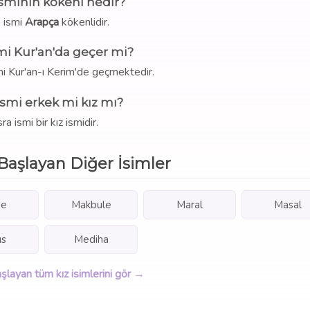
isminin kökeni nedir?
 ismi
Arapça
kökenlidir.
mi Kur'an'da geçer mi?
mi Kur'an-ı Kerim'de geçmektedir.
ismi erkek mi kız mı?
ra ismi bir kız ismidir.
Başlayan Diğer İsimler
de
Makbule
Maral
Masal
ıs
Mediha
şlayan tüm kız isimlerini gör →