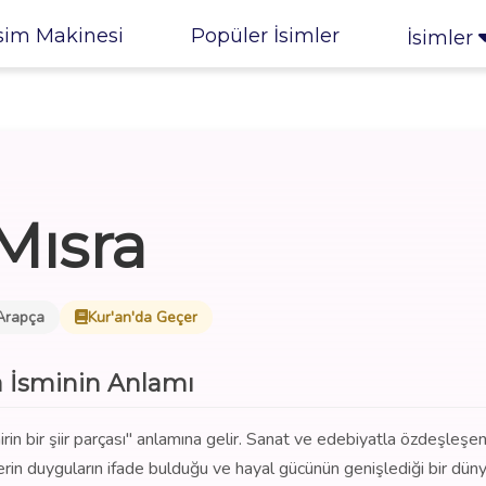
sim Makinesi
Popüler İsimler
İsimler
Mısra
Arapça
Kur'an'da Geçer
a İsminin Anlamı
airin bir şiir parçası" anlamına gelir. Sanat ve edebiyatla özdeşleşe
erin duyguların ifade bulduğu ve hayal gücünün genişlediği bir düny