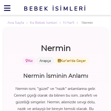
BEBEK İSIMLERI
Ana Sayfa
›
Kız Bebek İsimleri
›
N Harfi
›
Nermin
Nermin
Kız
Arapça
Kur'an'da Geçer
Nermin İsminin Anlamı
Nermin ismi, "güzel" ve "nazik" anlamlarına gelir.
Cennet çiçeği olarak da bilinen bu isim, zarafeti ve
güzelliği simgeler. Nermin, ailenizde sevgi dolu,
nazik ve anlayışlı bir bireyin temsili olacak. Bu