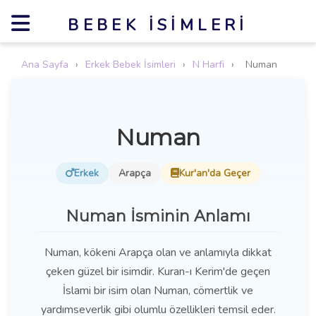
BEBEK İSIMLERI
Ana Sayfa
›
Erkek Bebek İsimleri
›
N Harfi
›
Numan
Numan
Erkek
Arapça
Kur'an'da Geçer
Numan İsminin Anlamı
Numan, kökeni Arapça olan ve anlamıyla dikkat
çeken güzel bir isimdir. Kuran-ı Kerim'de geçen
İslami bir isim olan Numan, cömertlik ve
yardımseverlik gibi olumlu özellikleri temsil eder.