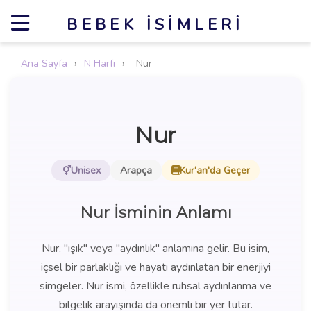
BEBEK İSIMLERI
Ana Sayfa
›
N Harfi
›
Nur
Nur
Unisex
Arapça
Kur'an'da Geçer
Nur İsminin Anlamı
Nur, "ışık" veya "aydınlık" anlamına gelir. Bu isim,
içsel bir parlaklığı ve hayatı aydınlatan bir enerjiyi
simgeler. Nur ismi, özellikle ruhsal aydınlanma ve
bilgelik arayışında da önemli bir yer tutar.