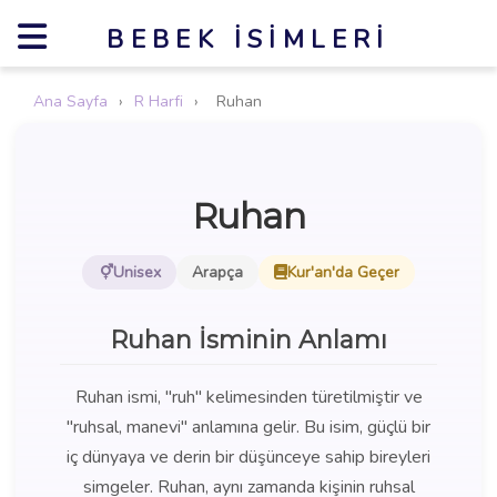
BEBEK İSIMLERI
Ana Sayfa
›
R Harfi
›
Ruhan
Ruhan
Unisex
Arapça
Kur'an'da Geçer
Ruhan İsminin Anlamı
Ruhan ismi, "ruh" kelimesinden türetilmiştir ve
"ruhsal, manevi" anlamına gelir. Bu isim, güçlü bir
iç dünyaya ve derin bir düşünceye sahip bireyleri
simgeler. Ruhan, aynı zamanda kişinin ruhsal