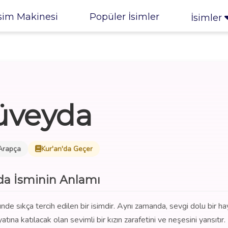
sim Makinesi
Popüler İsimler
İsimler
üveyda
Arapça
Kur'an'da Geçer
a İsminin Anlamı
nde sıkça tercih edilen bir isimdir. Aynı zamanda, sevgi dolu bir ha
ına katılacak olan sevimli bir kızın zarafetini ve neşesini yansıtır.