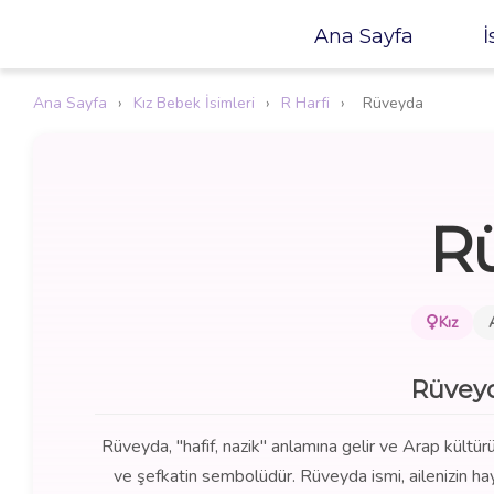
Ana Sayfa
İ
Ana Sayfa
›
Kız Bebek İsimleri
›
R Harfi
›
Rüveyda
R
Kız
Rüveyd
Rüveyda, "hafif, nazik" anlamına gelir ve Arap kültürü
ve şefkatin sembolüdür. Rüveyda ismi, ailenizin hayat