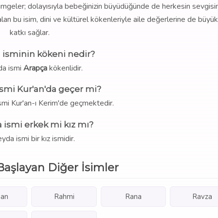
bi simgeler; dolayısıyla bebeğinizin büyüdüğünde de herkesin sevgisin
an bu isim, dini ve kültürel kökenleriyle aile değerlerine de büyük
katkı sağlar.
 isminin kökeni nedir?
a ismi
Arapça
kökenlidir.
smi Kur'an'da geçer mi?
smi Kur'an-ı Kerim'de geçmektedir.
 ismi erkek mi kız mı?
da ismi bir kız ismidir.
Başlayan Diğer İsimler
an
Rahmi
Rana
Ravza