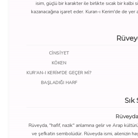
isim, güçlü bir karakter ile birlikte sıcak bir kal
kazanacağına işaret eder. Kuran-ı Kerim'de de yer al
Rüvey
CINSIYET
KÖKEN
KUR'AN-I KERIM'DE GEÇER MI?
BAŞLADIĞI HARF
Sık
Rüveyda
Rüveyda, "hafif, nazik" anlamına gelir ve Arap kültürü
ve şefkatin sembolüdür. Rüveyda ismi, ailenizin hayat