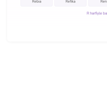
Rebia
Refika
Ren
R harfiyle b