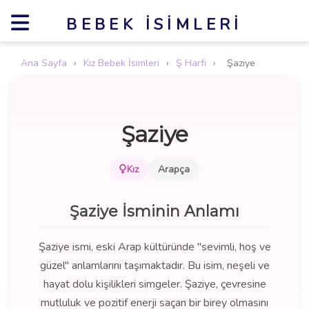
BEBEK İSIMLERI
Ana Sayfa
›
Kız Bebek İsimleri
›
Ş Harfi
›
Şaziye
Şaziye
Kız
Arapça
Şaziye İsminin Anlamı
Şaziye ismi, eski Arap kültüründe "sevimli, hoş ve
güzel" anlamlarını taşımaktadır. Bu isim, neşeli ve
hayat dolu kişilikleri simgeler. Şaziye, çevresine
mutluluk ve pozitif enerji saçan bir birey olmasını