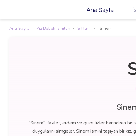
Ana Sayfa
İ
Ana Sayfa
›
Kız Bebek İsimleri
›
S Harfi
›
Sinem
Sinem
"Sinem", fazilet, erdem ve güzellikler barındıran bir
duygularını simgeler. Sinem ismini taşıyan bir kız, 