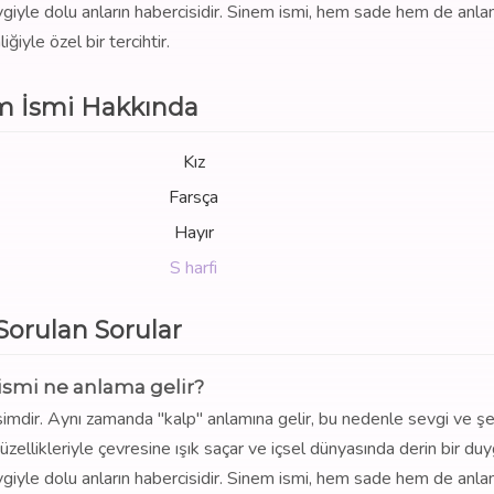
sevgiyle dolu anların habercisidir. Sinem ismi, hem sade hem de anl
liğiyle özel bir tercihtir.
m İsmi Hakkında
Kız
Farsça
Hayır
S harfi
 Sorulan Sorular
ismi ne anlama gelir?
 isimdir. Aynı zamanda "kalp" anlamına gelir, bu nedenle sevgi ve ş
güzellikleriyle çevresine ışık saçar ve içsel dünyasında derin bir du
sevgiyle dolu anların habercisidir. Sinem ismi, hem sade hem de anl