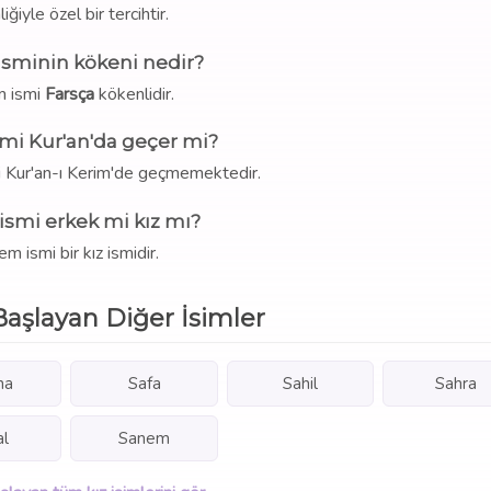
liğiyle özel bir tercihtir.
isminin kökeni nedir?
m ismi
Farsça
kökenlidir.
mi Kur'an'da geçer mi?
i Kur'an-ı Kerim'de geçmemektedir.
ismi erkek mi kız mı?
em ismi bir kız ismidir.
Başlayan Diğer İsimler
ha
Safa
Sahil
Sahra
al
Sanem