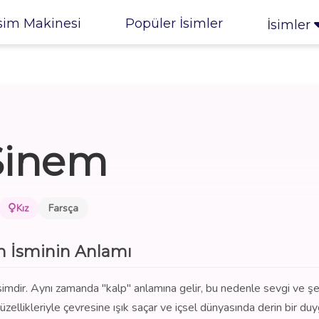
sim Makinesi
Popüler İsimler
İsimler
Sinem
Kız
Farsça
 İsminin Anlamı
 isimdir. Aynı zamanda "kalp" anlamına gelir, bu nedenle sevgi ve ş
güzellikleriyle çevresine ışık saçar ve içsel dünyasında derin bir du