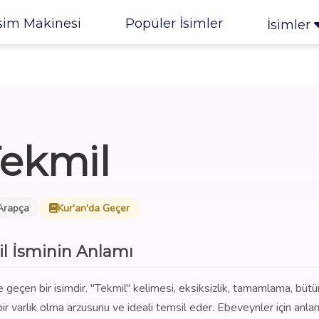
sim Makinesi
Popüler İsimler
İsimler
ekmil
Arapça
Kur'an'da Geçer
l İsminin Anlamı
e geçen bir isimdir. "Tekmil" kelimesi, eksiksizlik, tamamlama, bütü
 varlık olma arzusunu ve ideali temsil eder. Ebeveynler için anlaml