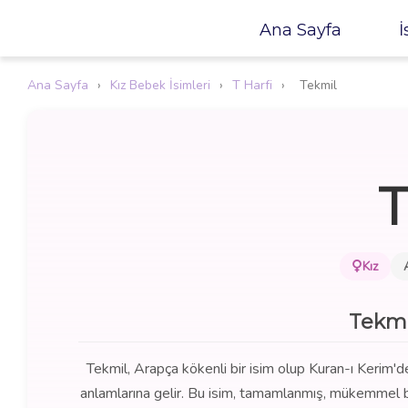
Ana Sayfa
İ
Ana Sayfa
›
Kız Bebek İsimleri
›
T Harfi
›
Tekmil
T
Kız
Tekmi
Tekmil, Arapça kökenli bir isim olup Kuran-ı Kerim'd
anlamlarına gelir. Bu isim, tamamlanmış, mükemmel bir