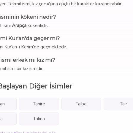
en Tekmil ismi, kız çocuğuna güçlü bir karakter kazandırabilir.
isminin kökeni nedir?
l ismi
Arapça
kökenlidir.
smi Kur'an'da geçer mi?
mi Kur'an-ı Kerim'de geçmektedir.
ismi erkek mi kız mı?
il ismi bir kız ismidir.
Başlayan Diğer İsimler
an
Tahire
Taibe
Tair
ha
Talina