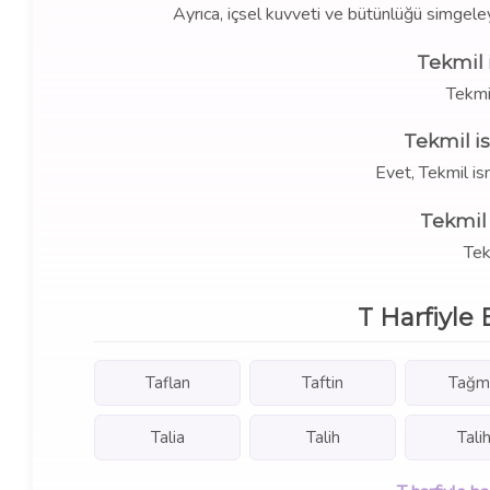
Ayrıca, içsel kuvveti ve bütünlüğü simgeley
Tekmil 
Tekmi
Tekmil i
Evet, Tekmil is
Tekmil 
Tekm
T Harfiyle 
Taflan
Taftin
Tağm
Talia
Talih
Tali