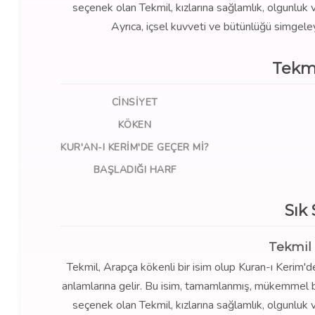
seçenek olan Tekmil, kızlarına sağlamlık, olgunluk ve
Ayrıca, içsel kuvveti ve bütünlüğü simgeley
Tekmi
CINSIYET
KÖKEN
KUR'AN-I KERIM'DE GEÇER MI?
BAŞLADIĞI HARF
Sık
Tekmil 
Tekmil, Arapça kökenli bir isim olup Kuran-ı Kerim'd
anlamlarına gelir. Bu isim, tamamlanmış, mükemmel bir
seçenek olan Tekmil, kızlarına sağlamlık, olgunluk ve