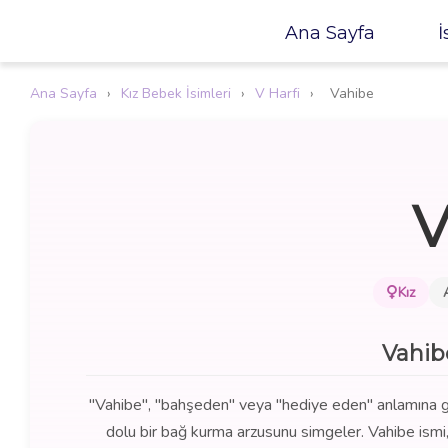
Ana Sayfa
İ
Ana Sayfa
›
Kız Bebek İsimleri
›
V Harfi
›
Vahibe
V
Kız
Vahib
"Vahibe", "bahşeden" veya "hediye eden" anlamına gelir
dolu bir bağ kurma arzusunu simgeler. Vahibe ismi, 