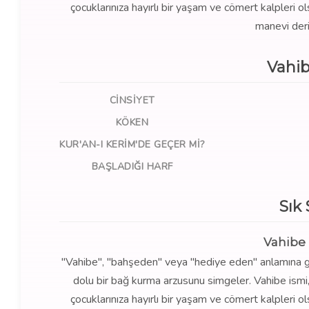
çocuklarınıza hayırlı bir yaşam ve cömert kalpleri ol
manevi deri
Vahib
CINSIYET
KÖKEN
KUR'AN-I KERIM'DE GEÇER MI?
BAŞLADIĞI HARF
Sık
Vahibe 
"Vahibe", "bahşeden" veya "hediye eden" anlamına gelir
dolu bir bağ kurma arzusunu simgeler. Vahibe ismi, 
çocuklarınıza hayırlı bir yaşam ve cömert kalpleri ol