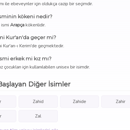
mı ile ebeveynler için oldukça cazip bir seçimdir.
sminin kökeni nedir?
 ismi
Arapça
kökenlidir.
mi Kur'an'da geçer mi?
i Kur'an-ı Kerim'de geçmektedir.
smi erkek mi kız mı?
ocukları için kullanılabilen unisex bir isimdir.
Başlayan Diğer İsimler
r
Zahid
Zahide
Zahir
r
Zal