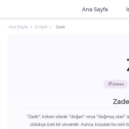
Ana Sayfa
İ
Ana Sayfa
›
Z Harfi
›
Zade
Unisex
Zade
"Zade", köken olarak "doğan" veya "doğmuş olan" anl
oldukça özel bir unvandır. Ayrıca, koyulan bu isim b