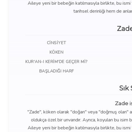
Aileye yeni bir bebeğin katılmasıyla birlikte, bu ism
tarihsel derinliği hem de anla
Zade
CINSIYET
KÖKEN
KUR'AN-I KERIM'DE GEÇER MI?
BAŞLADIĞI HARF
Sık
Zade i
"Zade", köken olarak "doğan" veya "doğmuş olan" anl
oldukça özel bir unvandır. Ayrıca, koyulan bu isim b
Aileye yeni bir bebeğin katılmasıyla birlikte, bu ism