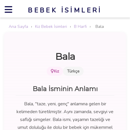
BEBEK İSIMLERI
Ana Sayfa
›
Kız Bebek İsimleri
›
B Harfi
›
Bala
Bala
Kız
Türkçe
Bala İsminin Anlamı
Bala, "taze, yeni, genç" anlamına gelen bir
kelimeden türetilmiştir. Aynı zamanda, sevgiyi ve
saflığı simgeler. Bala ismi, yaşamın tazeliği ve
umut doluluğu ile dolu bir bebek için mükemmel