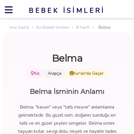
BEBEK İSIMLERI
Ana Sayfa
›
Kız Bebek İsimleri
›
B Harfi
›
Belma
Belma
Kız
Arapça
Kur'an'da Geçer
Belma İsminin Anlamı
Belma, "kavun" veya "tatlı meyve" anlamlarına
gelmektedir. Bu güzel isim, doğanın sunduğu en
tatlı ve en güzel şeyleri simgeler. Belma ismini
taşıyan kızlar, sevgi dolu, neşeli ve hayatın tadını