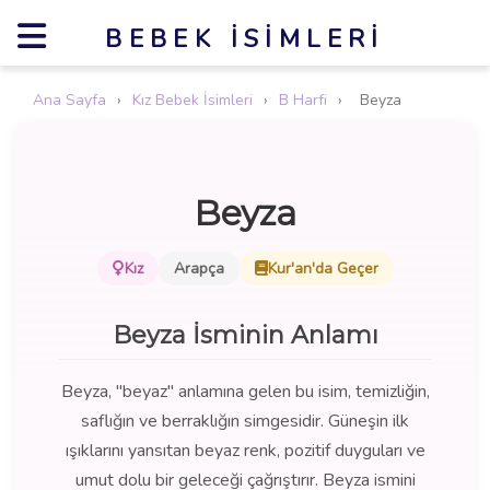
BEBEK İSIMLERI
Ana Sayfa
›
Kız Bebek İsimleri
›
B Harfi
›
Beyza
Beyza
Kız
Arapça
Kur'an'da Geçer
Beyza İsminin Anlamı
Beyza, "beyaz" anlamına gelen bu isim, temizliğin,
saflığın ve berraklığın simgesidir. Güneşin ilk
ışıklarını yansıtan beyaz renk, pozitif duyguları ve
umut dolu bir geleceği çağrıştırır. Beyza ismini