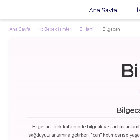
Ana Sayfa
İ
Ana Sayfa
›
Kız Bebek İsimleri
›
B Harfi
›
Bilgecan
Bi
Bilgec
Bilgecan, Türk kültüründe bilgelik ve canlılık anlamlar
sağduyulu anlamına gelirken, "can" kelimesi ise yaşa