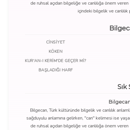
de ruhsal açıdan bilgeliğe ve canlılığa önem veren e
içindeki bilgelik ve canlılı
Bilge
CINSIYET
KÖKEN
KUR'AN-I KERIM'DE GEÇER MI?
BAŞLADIĞI HARF
Sık
Bilgecan
Bilgecan, Türk kültüründe bilgelik ve canlılık anlamlar
sağduyulu anlamına gelirken, "can" kelimesi ise yaşa
de ruhsal açıdan bilgeliğe ve canlılığa önem veren e