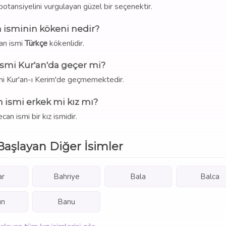
k potansiyelini vurgulayan güzel bir seçenektir.
 isminin kökeni nedir?
an ismi
Türkçe
kökenlidir.
ismi Kur'an'da geçer mi?
smi Kur'an-ı Kerim'de geçmemektedir.
 ismi erkek mi kız mı?
can ismi bir kız ismidir.
Başlayan Diğer İsimler
ar
Bahriye
Bala
Balca
ın
Banu