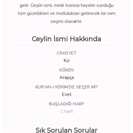
gelir. Ceylin ismi, minik kızınıza hayatın sunduğu
tüm güzellikleri ve mutlulukları getirecek bir isim
seçimi olacaktır.
Ceylin İsmi Hakkında
CINSIYET
Kız
KÖKEN
Arapça
KUR'AN-I KERIM'DE GEÇER MI?
Evet
BAŞLADIĞI HARF
C harfi
Sık Sorulan Sorular