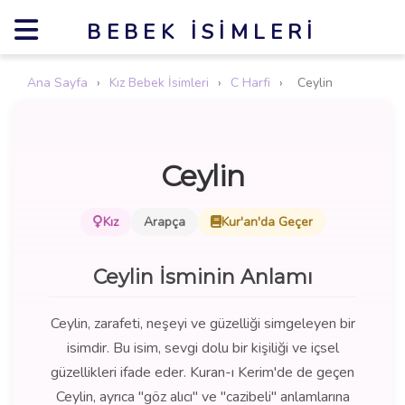
BEBEK İSIMLERI
Ana Sayfa
›
Kız Bebek İsimleri
›
C Harfi
›
Ceylin
Ceylin
Kız
Arapça
Kur'an'da Geçer
Ceylin İsminin Anlamı
Ceylin, zarafeti, neşeyi ve güzelliği simgeleyen bir
isimdir. Bu isim, sevgi dolu bir kişiliği ve içsel
güzellikleri ifade eder. Kuran-ı Kerim'de de geçen
Ceylin, ayrıca "göz alıcı" ve "cazibeli" anlamlarına