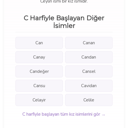
Ceylin ismi bir kız ismidir.
C Harfiyle Başlayan Diğer
İsimler
Can
Canan
Canay
Candan
Candeğer
Cansel
Cansu
Cavidan
Celayir
Celile
C harfiyle başlayan tüm kız isimlerini gör →