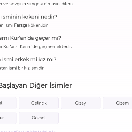
ve sevginin simgesi olmasını dileriz.
 isminin kökeni nedir?
an ismi
Farsça
kökenlidir.
ismi Kur'an'da geçer mi?
smi Kur'an-ı Kerim'de geçmemektedir.
 ismi erkek mi kız mı?
stan ismi bir kız ismidir.
Başlayan Diğer İsimler
al
Gelincik
Gizay
Gizem
ur
Göksel