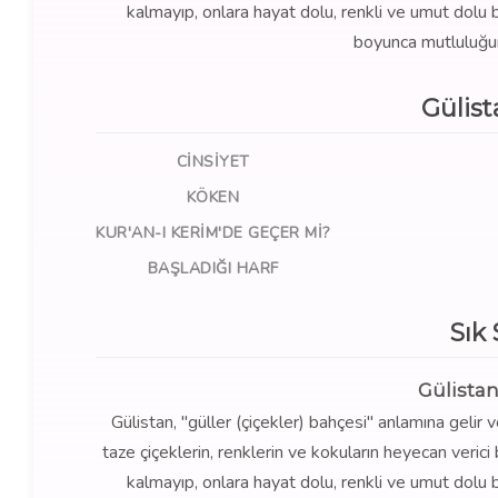
kalmayıp, onlara hayat dolu, renkli ve umut dolu b
boyunca mutluluğun 
Gülis
CINSIYET
KÖKEN
KUR'AN-I KERIM'DE GEÇER MI?
BAŞLADIĞI HARF
Sık
Gülistan
Gülistan, "güller (çiçekler) bahçesi" anlamına gelir 
taze çiçeklerin, renklerin ve kokuların heyecan verici 
kalmayıp, onlara hayat dolu, renkli ve umut dolu b