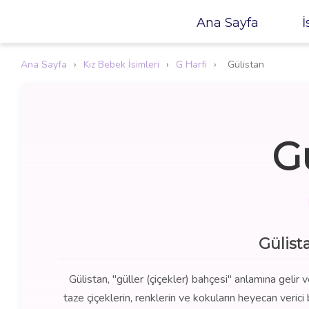
Ana Sayfa
İ
Ana Sayfa
›
Kız Bebek İsimleri
›
G Harfi
›
Gülistan
G
Gülist
Gülistan, "güller (çiçekler) bahçesi" anlamına gelir 
taze çiçeklerin, renklerin ve kokuların heyecan verici 