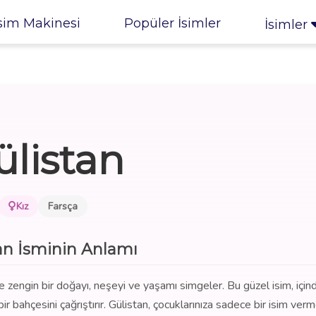
sim Makinesi
Popüler İsimler
İsimler
ülistan
Kız
Farsça
an İsminin Anlamı
ve zengin bir doğayı, neşeyi ve yaşamı simgeler. Bu güzel isim, için
bir bahçesini çağrıştırır. Gülistan, çocuklarınıza sadece bir isim ver