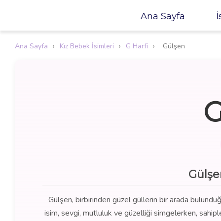
Ana Sayfa
İ
Ana Sayfa
›
Kız Bebek İsimleri
›
G Harfi
›
Gülşen
G
Gülşe
Gülşen, birbirinden güzel güllerin bir arada bulund
isim, sevgi, mutluluk ve güzelliği simgelerken, sahipl