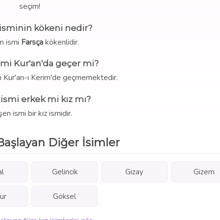
seçim!
isminin kökeni nedir?
n ismi
Farsça
kökenlidir.
smi Kur'an'da geçer mi?
mi Kur'an-ı Kerim'de geçmemektedir.
ismi erkek mi kız mı?
en ismi bir kız ismidir.
Başlayan Diğer İsimler
al
Gelincik
Gizay
Gizem
ur
Göksel