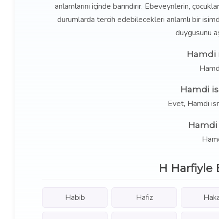
anlamlarını içinde barındırır. Ebeveynlerin, çocukla
durumlarda tercih edebilecekleri anlamlı bir is
duygusunu aşı
Hamdi i
Hamdi
Hamdi is
Evet, Hamdi is
Hamdi 
Hamdi
H Harfiyle 
Habib
Hafız
Hak