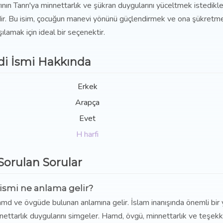
rının Tanrı'ya minnettarlık ve şükran duygularını yüceltmek istedikle
imdir. Bu isim, çocuğun manevi yönünü güçlendirmek ve ona şükretm
lamak için ideal bir seçenektir.
i İsmi Hakkında
Erkek
Arapça
Evet
H harfi
 Sorulan Sorular
smi ne anlama gelir?
amd ve övgüde bulunan anlamına gelir. İslam inanışında önemli bir
nnettarlık duygularını simgeler. Hamd, övgü, minnettarlık ve teşekk