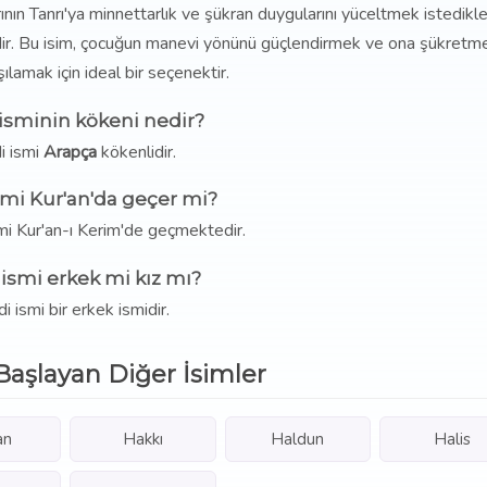
rının Tanrı'ya minnettarlık ve şükran duygularını yüceltmek istedikle
imdir. Bu isim, çocuğun manevi yönünü güçlendirmek ve ona şükretm
lamak için ideal bir seçenektir.
sminin kökeni nedir?
 ismi
Arapça
kökenlidir.
mi Kur'an'da geçer mi?
mi Kur'an-ı Kerim'de geçmektedir.
ismi erkek mi kız mı?
 ismi bir erkek ismidir.
Başlayan Diğer İsimler
an
Hakkı
Haldun
Halis