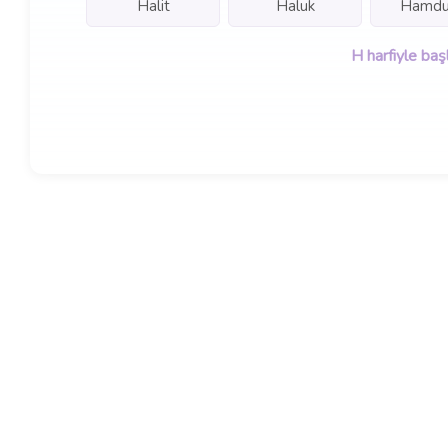
Halit
Haluk
Hamdu
H harfiyle baş