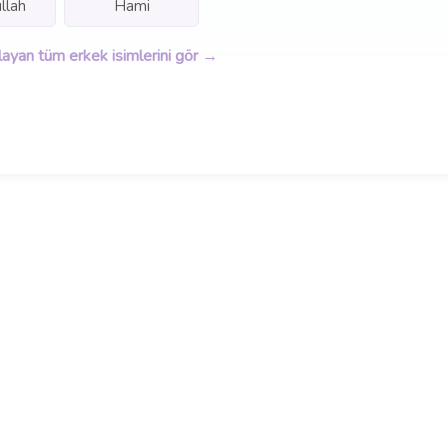
llah
Hami
layan tüm erkek isimlerini gör →