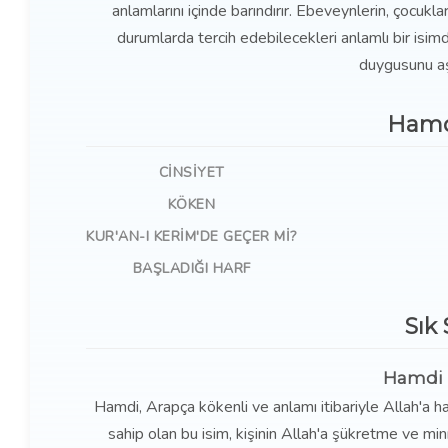
anlamlarını içinde barındırır. Ebeveynlerin, çocukla
durumlarda tercih edebilecekleri anlamlı bir is
duygusunu aşı
Hamd
CINSIYET
KÖKEN
KUR'AN-I KERIM'DE GEÇER MI?
BAŞLADIĞI HARF
Sık
Hamdi i
Hamdi, Arapça kökenli ve anlamı itibariyle Allah'a h
sahip olan bu isim, kişinin Allah'a şükretme ve mi