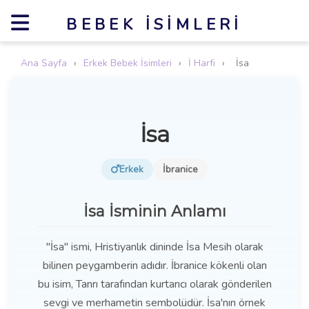
BEBEK İSIMLERI
Ana Sayfa
›
Erkek Bebek İsimleri
›
İ Harfi
›
İsa
İsa
Erkek
İbranice
İsa İsminin Anlamı
"İsa" ismi, Hristiyanlık dininde İsa Mesih olarak
bilinen peygamberin adıdır. İbranice kökenli olan
bu isim, Tanrı tarafından kurtarıcı olarak gönderilen
sevgi ve merhametin sembolüdür. İsa'nın örnek