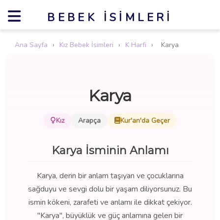
BEBEK İSIMLERI
Ana Sayfa
›
Kız Bebek İsimleri
›
K Harfi
›
Karya
Karya
Kız
Arapça
Kur'an'da Geçer
Karya İsminin Anlamı
Karya, derin bir anlam taşıyan ve çocuklarına
sağduyu ve sevgi dolu bir yaşam diliyorsunuz. Bu
ismin kökeni, zarafeti ve anlamı ile dikkat çekiyor.
"Karya", büyüklük ve güç anlamına gelen bir