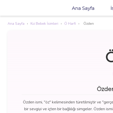
Ana Sayfa
İ
Ana Sayfa
›
Kız Bebek İsimleri
›
Ö Harfi
›
Özden
Özden
Özden ismi, "öz" kelimesinden türetilmiştir ve "gerçek, 
bir sevgiyi ve içten bir bağlılığı simgeler. Özden ism