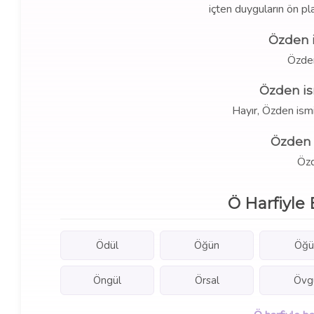
içten duyguların ön pl
Özden i
Özde
Özden is
Hayır, Özden ism
Özden 
Özd
Ö Harfiyle 
Ödül
Öğün
Öğü
Öngül
Örsal
Övg