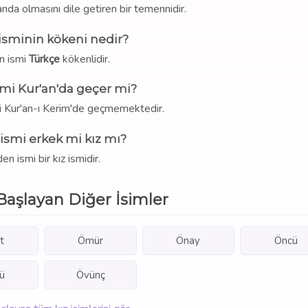
anda olmasını dile getiren bir temennidir.
sminin kökeni nedir?
n ismi
Türkçe
kökenlidir.
mi Kur'an'da geçer mi?
i Kur'an-ı Kerim'de geçmemektedir.
ismi erkek mi kız mı?
en ismi bir kız ismidir.
Başlayan Diğer İsimler
t
Ömür
Önay
Öncü
ü
Övünç