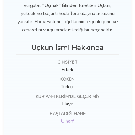
vurgular. "Uçmak" fiilinden türetilen Uçkun,
yüksek ve başarılı hedeflere ulaşma arzusunu
yansıtır. Ebeveynlerin, oğullarının özgünlüğünü ve
cesaretini vurgulamak istediği bir seçenektir.
Uçkun İsmi Hakkında
CINSIYET
Erkek
KÖKEN
Türkçe
KUR'AN-I KERIM'DE GEÇER MI?
Hayır
BAŞLADIĞI HARF
U harfi