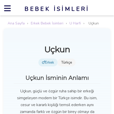
BEBEK İSIMLERI
Ana Sayfa
›
Erkek Bebek İsimleri
›
U Harfi
›
Uçkun
Uçkun
Erkek
Türkçe
Uçkun İsminin Anlamı
Uçkun, güçlü ve özgür ruha sahip bir erkeği
simgeleyen modern bir Türkçe isimdir. Bu isim,
cesur ve kararlı kişiliği temsil ederken aynı
zamanda farklı ve özgün bir birey olmayı da