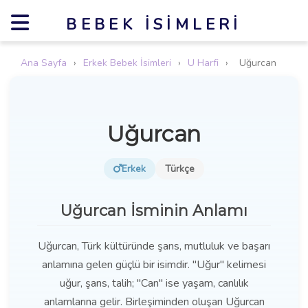
BEBEK İSIMLERI
Ana Sayfa
›
Erkek Bebek İsimleri
›
U Harfi
›
Uğurcan
Uğurcan
Erkek
Türkçe
Uğurcan İsminin Anlamı
Uğurcan, Türk kültüründe şans, mutluluk ve başarı
anlamına gelen güçlü bir isimdir. "Uğur" kelimesi
uğur, şans, talih; "Can" ise yaşam, canlılık
anlamlarına gelir. Birleşiminden oluşan Uğurcan