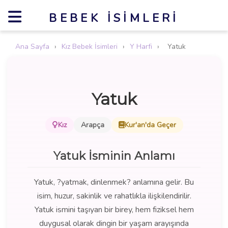
BEBEK İSIMLERI
Ana Sayfa
›
Kız Bebek İsimleri
›
Y Harfi
›
Yatuk
Yatuk
Kız
Arapça
Kur'an'da Geçer
Yatuk İsminin Anlamı
Yatuk, ?yatmak, dinlenmek? anlamına gelir. Bu
isim, huzur, sakinlik ve rahatlıkla ilişkilendirilir.
Yatuk ismini taşıyan bir birey, hem fiziksel hem
duygusal olarak dingin bir yaşam arayışında