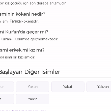
bir kız çocuğu için son derece anlamlıdır.
isminin kökeni nedir?
a ismi
Farsça
kökenlidir.
mi Kur'an'da geçer mi?
i Kur'an-ı Kerim'de geçmemektedir.
ismi erkek mi kız mı?
da ismi bir kız ismidir.
Başlayan Diğer İsimler
ur
Yaktın
Yakut
Yakzan
n
Yalkın