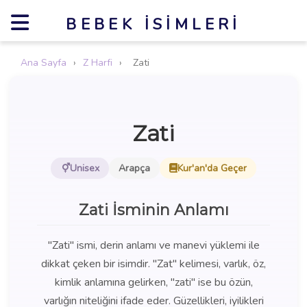
BEBEK İSIMLERI
Ana Sayfa
›
Z Harfi
›
Zati
Zati
Unisex
Arapça
Kur'an'da Geçer
Zati İsminin Anlamı
"Zati" ismi, derin anlamı ve manevi yüklemi ile
dikkat çeken bir isimdir. "Zat" kelimesi, varlık, öz,
kimlik anlamına gelirken, "zati" ise bu özün,
varlığın niteliğini ifade eder. Güzellikleri, iyilikleri