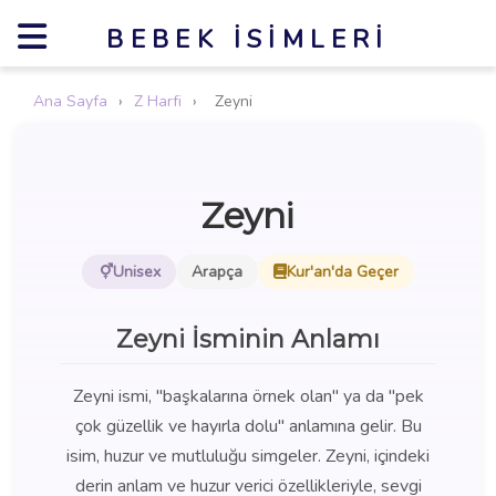
BEBEK İSIMLERI
Ana Sayfa
›
Z Harfi
›
Zeyni
Zeyni
Unisex
Arapça
Kur'an'da Geçer
Zeyni İsminin Anlamı
Zeyni ismi, "başkalarına örnek olan" ya da "pek
çok güzellik ve hayırla dolu" anlamına gelir. Bu
isim, huzur ve mutluluğu simgeler. Zeyni, içindeki
derin anlam ve huzur verici özellikleriyle, sevgi