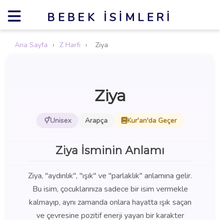
BEBEK İSIMLERI
Ana Sayfa
›
Z Harfi
›
Ziya
Ziya
Unisex
Arapça
Kur'an'da Geçer
Ziya İsminin Anlamı
Ziya, "aydınlık", "ışık" ve "parlaklık" anlamına gelir.
Bu isim, çocuklarınıza sadece bir isim vermekle
kalmayıp, aynı zamanda onlara hayatta ışık saçan
ve çevresine pozitif enerji yayan bir karakter