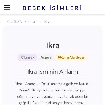
BEBEK İSIMLERI
Ana Sayfa
›
I Harfi
›
Ikra
Ikra
Unisex
Arapça
Kur'an'da Geçer
Ikra İsminin Anlamı
"Ikra", Arapçada "oku" anlamına gelir ve Kuran-ı
Kerim'in ilk ayeti ile tanınır. Bu isim, bilgiye,
öğrenmeye ve aydınlanmaya teşvik eden bir
çağrıdır. "Ikra" ismini taşıyan birey, meraklı,