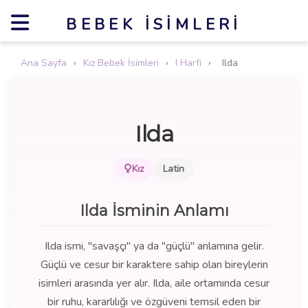
BEBEK İSIMLERI
Ana Sayfa
›
Kız Bebek İsimleri
›
I Harfi
›
Ilda
Ilda
Kız
Latin
Ilda İsminin Anlamı
Ilda ismi, "savaşçı" ya da "güçlü" anlamına gelir.
Güçlü ve cesur bir karaktere sahip olan bireylerin
isimleri arasında yer alır. Ilda, aile ortamında cesur
bir ruhu, kararlılığı ve özgüveni temsil eden bir